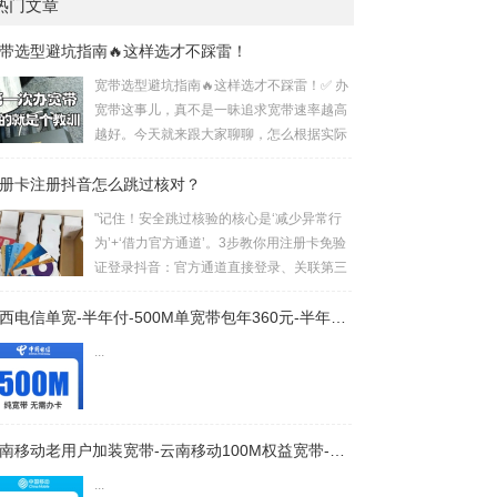
热门文章
带选型避坑指南🔥这样选才不踩雷！
宽带选型避坑指南🔥这样选才不踩雷！✅ 办
宽带这事儿，真不是一昧追求宽带速率越高
越好。今天就来跟大家聊聊，怎么根据实际
情况，选到适合自己的宽带，让每一分钱都
册卡注册抖音怎么跳过核对？
花在刀刃上！🌟 运营商选择：先看覆盖再论
速度 电信宽带：覆盖率超高，就算村里也能
"记住！安全跳过核验的核心是‘减少异常行
安装。速度快，波动低，稳定性杠杠的，对
为’+‘借力官方通道’。3步教你用注册卡免验
网络要求高的用户选它准没错。不过，价格
证登录抖音：官方通道直接登录、关联第三
也是三者中最高的。 覆盖率对比：电信 > 移
方账号或设备冷却法，避开繁琐身份核
动 > 联通 网络质量对比：电信 > 联通 > 移
验！"以下是针对“注册卡注册抖音如何跳过
广西电信单宽-半年付-500M单宽带包年360元-半年付-详情
动✔︎ 宽带速率选择：...
核对”的短视频口播文案，结合搜索结果的实
...
用方案撰写：📲《3步跳过抖音身份核对！
注册卡必看指南》场景建议：口播时搭配手
机操作录屏，突出关键步骤一、为什么注册
卡会触发核对？抖音为防范批量注册和账号
云南移动老用户加装宽带-云南移动100M权益宽带-详情
安全问题，对特殊号段（如16/17开头的注
...
册卡）会强制启动身份核验流程2...