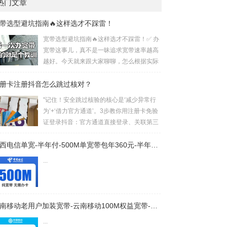
热门文章
带选型避坑指南🔥这样选才不踩雷！
宽带选型避坑指南🔥这样选才不踩雷！✅ 办
宽带这事儿，真不是一昧追求宽带速率越高
越好。今天就来跟大家聊聊，怎么根据实际
情况，选到适合自己的宽带，让每一分钱都
册卡注册抖音怎么跳过核对？
花在刀刃上！🌟 运营商选择：先看覆盖再论
速度 电信宽带：覆盖率超高，就算村里也能
"记住！安全跳过核验的核心是‘减少异常行
安装。速度快，波动低，稳定性杠杠的，对
为’+‘借力官方通道’。3步教你用注册卡免验
网络要求高的用户选它准没错。不过，价格
证登录抖音：官方通道直接登录、关联第三
也是三者中最高的。 覆盖率对比：电信 > 移
方账号或设备冷却法，避开繁琐身份核
动 > 联通 网络质量对比：电信 > 联通 > 移
验！"以下是针对“注册卡注册抖音如何跳过
广西电信单宽-半年付-500M单宽带包年360元-半年付-详情
动✔︎ 宽带速率选择：...
核对”的短视频口播文案，结合搜索结果的实
...
用方案撰写：📲《3步跳过抖音身份核对！
注册卡必看指南》场景建议：口播时搭配手
机操作录屏，突出关键步骤一、为什么注册
卡会触发核对？抖音为防范批量注册和账号
云南移动老用户加装宽带-云南移动100M权益宽带-详情
安全问题，对特殊号段（如16/17开头的注
...
册卡）会强制启动身份核验流程2...