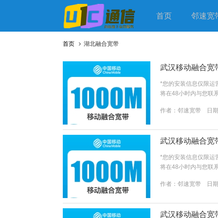
首页
邻速宽
首页
湖北融合宽带
武汉移动融合宽带
*您的安装信息仅限运
将在48小时内与您联
同意 《关于客户个人
作者：
邻速宽带
日期：
服务协议》...
武汉移动融合宽带
*您的安装信息仅限运
将在48小时内与您联
同意 《关于客户个人
作者：
邻速宽带
日期：
服务协议》*您的安装
理工作人员将在48小
我已阅读并同意&n...
武汉移动融合宽带