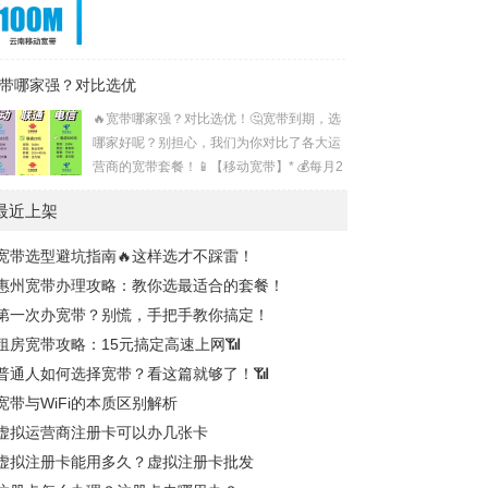
带哪家强？对比选优
🔥宽带哪家强？对比选优！🤔宽带到期，选
哪家好呢？别担心，我们为你对比了各大运
营商的宽带套餐！📱【移动宽带】* 💰每月2
3元享300兆，入门之选！* 💰每月33元速达
最近上架
1000兆，网游无阻！* 💰每月49元起，100
0兆+100G流量+通话，刷剧通话两不误！*
宽带选型避坑指南🔥这样选才不踩雷！
💰每月59元起，性价比之选！📞【联通宽
惠州宽带办理攻略：教你选最适合的套餐！
带】* 💰29元享300兆+20G流量+400分钟，
学生党首选！* 💰39元升级1000兆，网速飞
第一次办宽带？别慌，手把手教你搞定！
升！* 💰46元享1000兆+120G流量+通话，
租房宽带攻略：15元搞定高速上网📶
流量大户最爱！📶【电信宽带】* 💰2...
普通人如何选择宽带？看这篇就够了！📶
宽带与WiFi的本质区别解析
虚拟运营商注册卡可以办几张卡
虚拟注册卡能用多久？虚拟注册卡批发