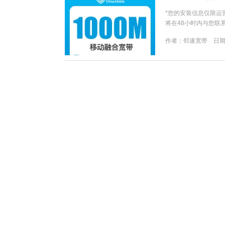
*您的安装信息仅限运
将在48小时内与您联
同意 《关于客户个人
作者：
邻速宽带
日期：
服务协议》...