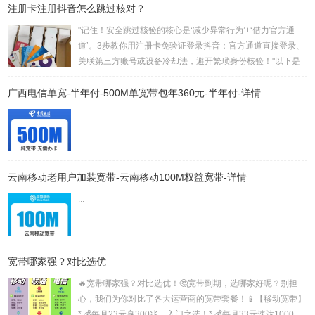
注册卡注册抖音怎么跳过核对？
高，就算村里也能安装。速度快，波动低，稳定性杠杠的，对
网络要求高的用户选它准没错。不过，价格也是三者中最高
"记住！安全跳过核验的核心是‘减少异常行为’+‘借力官方通
的。 覆盖率对比：电信 > 移动 > 联通 网络质量对比：电信 >
道’。3步教你用注册卡免验证登录抖音：官方通道直接登录、
联通 > 移动✔︎ 宽带速率选择：...
关联第三方账号或设备冷却法，避开繁琐身份核验！"以下是
针对“注册卡注册抖音如何跳过核对”的短视频口播文案，结合
广西电信单宽-半年付-500M单宽带包年360元-半年付-详情
搜索结果的实用方案撰写：📲《3步跳过抖音身份核对！注册
卡必看指南》场景建议：口播时搭配手机操作录屏，突出关键
...
步骤一、为什么注册卡会触发核对？抖音为防范批量注册和账
号安全问题，对特殊号段（如16/17开头的注册卡）会强制启
动身份核验流程2...
云南移动老用户加装宽带-云南移动100M权益宽带-详情
...
宽带哪家强？对比选优
🔥宽带哪家强？对比选优！🤔宽带到期，选哪家好呢？别担
心，我们为你对比了各大运营商的宽带套餐！📱【移动宽带】
* 💰每月23元享300兆，入门之选！* 💰每月33元速达1000