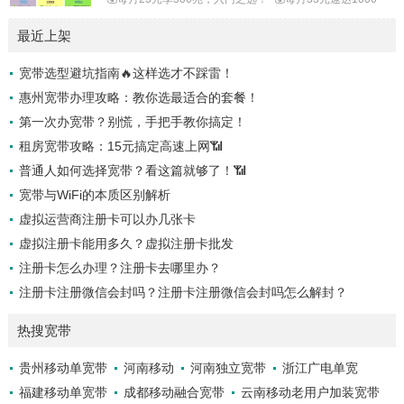
兆，网游无阻！* 💰每月49元起，1000兆+100G流量+通话，
最近上架
刷剧通话两不误！* 💰每月59元起，性价比之选！📞【联通宽
带】* 💰29元享300兆+20G流量+400分钟，学生党首选！* 💰
宽带选型避坑指南🔥这样选才不踩雷！
39元升级1000兆，网速飞升！* 💰46元享1000兆+120G流量
惠州宽带办理攻略：教你选最适合的套餐！
+通话，流量大户最爱！📶【电信宽带】* 💰2...
第一次办宽带？别慌，手把手教你搞定！
租房宽带攻略：15元搞定高速上网📶
普通人如何选择宽带？看这篇就够了！📶
宽带与WiFi的本质区别解析
虚拟运营商注册卡可以办几张卡
虚拟注册卡能用多久？虚拟注册卡批发
注册卡怎么办理？注册卡去哪里办？
注册卡注册微信会封吗？注册卡注册微信会封吗怎么解封？
热搜宽带
贵州移动单宽带
河南移动
河南独立宽带
浙江广电单宽
福建移动单宽带
成都移动融合宽带
云南移动老用户加装宽带