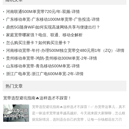
河南联通500M单宽带720元/年-双频-详情
广东移动单宽-广东移动1000M单宽带-广告投流-详情
鼎然5G随身WiFi如何实现高速网络共享与便捷出行？
家庭宽带哪家强？电信、联通、移动全解析
怎么购买注册卡？如何购买注册卡？
河南移动宽带-年付-办理500M独立宽带交480元用1年（ZQ）-详情
贵州移动单宽带-鸿鹄-贵州移动300M单宽-2年-详情
山东移动单宽带-青岛移动500M单宽-详情
浙江广电单宽-浙江广电600M单宽-2年-详情
热门文章
宽带选型避坑指南🔥这样选才不踩雷！
宽带选型避坑指南🔥这样选才不踩雷！✅ 办宽带这事儿，真不
是一昧追求宽带速率越高越好。今天就来跟大家聊聊，怎么根
据实际情况，选到适合自己的宽带，让每一分钱都花在刀刃
上！🌟 运营商选择：先看覆盖再论速度 电信宽带：覆盖率超