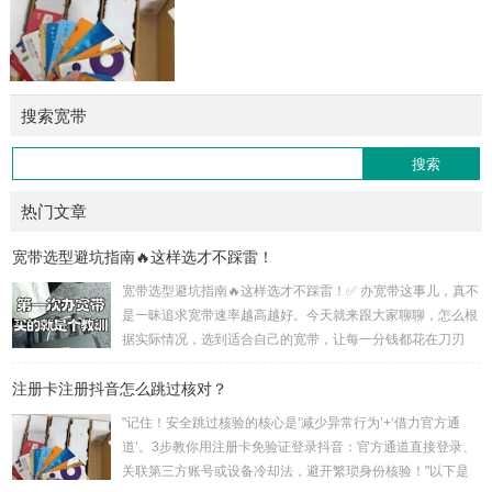
搜索宽带
热门文章
宽带选型避坑指南🔥这样选才不踩雷！
宽带选型避坑指南🔥这样选才不踩雷！✅ 办宽带这事儿，真不
是一昧追求宽带速率越高越好。今天就来跟大家聊聊，怎么根
据实际情况，选到适合自己的宽带，让每一分钱都花在刀刃
上！🌟 运营商选择：先看覆盖再论速度 电信宽带：覆盖率超
注册卡注册抖音怎么跳过核对？
高，就算村里也能安装。速度快，波动低，稳定性杠杠的，对
网络要求高的用户选它准没错。不过，价格也是三者中最高
"记住！安全跳过核验的核心是‘减少异常行为’+‘借力官方通
的。 覆盖率对比：电信 > 移动 > 联通 网络质量对比：电信 >
道’。3步教你用注册卡免验证登录抖音：官方通道直接登录、
联通 > 移动✔︎ 宽带速率选择：...
关联第三方账号或设备冷却法，避开繁琐身份核验！"以下是