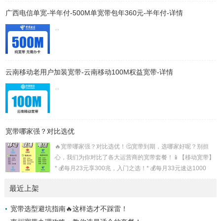
针对“注册卡注册抖音如何跳过核对”的短视频口播文案，结合
广西电信单宽-半年付-500M单宽带包年360元-半年付-详情
搜索结果的实用方案撰写：📲《3步跳过抖音身份核对！注册
卡必看指南》场景建议：口播时搭配手机操作录屏，突出关键
...
步骤一、为什么注册卡会触发核对？抖音为防范批量注册和账
号安全问题，对特殊号段（如16/17开头的注册卡）会强制启
动身份核验流程2...
云南移动老用户加装宽带-云南移动100M权益宽带-详情
...
宽带哪家强？对比选优
🔥宽带哪家强？对比选优！🤔宽带到期，选哪家好呢？别担
心，我们为你对比了各大运营商的宽带套餐！📱【移动宽带】
* 💰每月23元享300兆，入门之选！* 💰每月33元速达1000
兆，网游无阻！* 💰每月49元起，1000兆+100G流量+通话，
最近上架
刷剧通话两不误！* 💰每月59元起，性价比之选！📞【联通宽
带】* 💰29元享300兆+20G流量+400分钟，学生党首选！* 💰
宽带选型避坑指南🔥这样选才不踩雷！
39元升级1000兆，网速飞升！* 💰46元享1000兆+120G流量