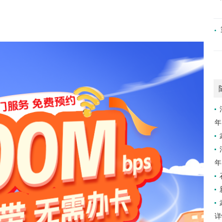
年
年
详