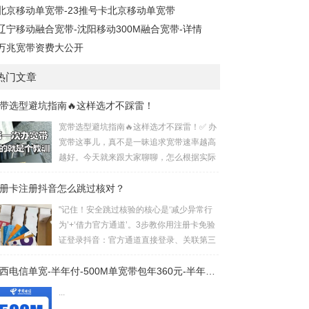
北京移动单宽带-23推号卡北京移动单宽带
辽宁移动融合宽带-沈阳移动300M融合宽带-详情
万兆宽带资费大公开
热门文章
带选型避坑指南🔥这样选才不踩雷！
宽带选型避坑指南🔥这样选才不踩雷！✅ 办
宽带这事儿，真不是一昧追求宽带速率越高
越好。今天就来跟大家聊聊，怎么根据实际
情况，选到适合自己的宽带，让每一分钱都
册卡注册抖音怎么跳过核对？
花在刀刃上！🌟 运营商选择：先看覆盖再论
速度 电信宽带：覆盖率超高，就算村里也能
"记住！安全跳过核验的核心是‘减少异常行
安装。速度快，波动低，稳定性杠杠的，对
为’+‘借力官方通道’。3步教你用注册卡免验
网络要求高的用户选它准没错。不过，价格
证登录抖音：官方通道直接登录、关联第三
也是三者中最高的。 覆盖率对比：电信 > 移
方账号或设备冷却法，避开繁琐身份核
动 > 联通 网络质量对比：电信 > 联通 > 移
验！"以下是针对“注册卡注册抖音如何跳过
广西电信单宽-半年付-500M单宽带包年360元-半年付-详情
动✔︎ 宽带速率选择：...
核对”的短视频口播文案，结合搜索结果的实
...
用方案撰写：📲《3步跳过抖音身份核对！