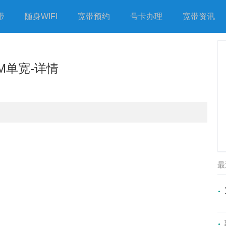
带
随身WIFI
宽带预约
号卡办理
宽带资讯
M单宽-详情
最