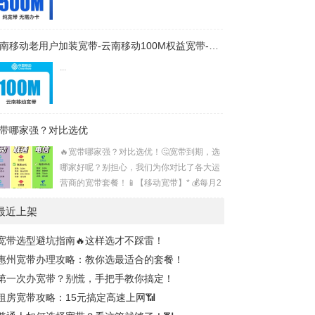
注册卡必看指南》场景建议：口播时搭配手
机操作录屏，突出关键步骤一、为什么注册
卡会触发核对？抖音为防范批量注册和账号
云南移动老用户加装宽带-云南移动100M权益宽带-详情
安全问题，对特殊号段（如16/17开头的注
...
册卡）会强制启动身份核验流程2...
带哪家强？对比选优
🔥宽带哪家强？对比选优！🤔宽带到期，选
哪家好呢？别担心，我们为你对比了各大运
营商的宽带套餐！📱【移动宽带】* 💰每月2
3元享300兆，入门之选！* 💰每月33元速达
最近上架
1000兆，网游无阻！* 💰每月49元起，100
0兆+100G流量+通话，刷剧通话两不误！*
宽带选型避坑指南🔥这样选才不踩雷！
💰每月59元起，性价比之选！📞【联通宽
惠州宽带办理攻略：教你选最适合的套餐！
带】* 💰29元享300兆+20G流量+400分钟，
学生党首选！* 💰39元升级1000兆，网速飞
第一次办宽带？别慌，手把手教你搞定！
升！* 💰46元享1000兆+120G流量+通话，
租房宽带攻略：15元搞定高速上网📶
流量大户最爱！📶【电信宽带】* 💰2...