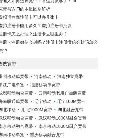
普通人如何选择宽带？看这篇就够了！📶
宽带与WiFi的本质区别解析
虚拟运营商注册卡可以办几张卡
虚拟注册卡能用多久？虚拟注册卡批发
注册卡怎么办理？注册卡去哪里办？
注册卡注册微信会封吗？注册卡注册微信会封吗怎么
封？
热搜宽带
贵州移动单宽带
河南移动
河南独立宽带
浙江广电单宽
福建移动单宽带
成都移动融合宽带
云南移动老用户加装宽带
海南联通单宽带
辽宁移动
辽宁100M宽带
湖北移动
湖北1000M宽带
湖北融合宽带
武汉移动融合宽带
武汉移动1000M融合宽带
南京移动融合宽带
南京移动1000M融合宽带
湖南移动单宽
重庆移动融合宽带