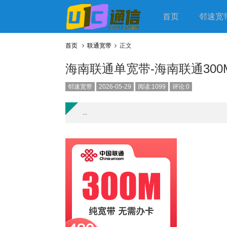
首页
邻速宽
首页
联通宽带
正文
海南联通单宽带-海南联通300
邻速宽带
2026-05-29
阅读:1099
评论:0
...